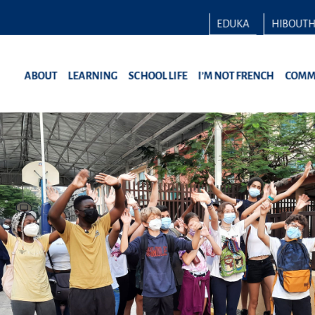
EDUKA
HIBOUT
ABOUT
LEARNING
SCHOOL LIFE
I’M NOT FRENCH
COMM