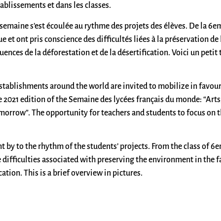
tablissements et dans les classes.
la semaine s’est écoulée au rythme des projets des élèves. De la 
t ont pris conscience des difficultés liées à la préservation de 
ences de la déforestation et de la désertification. Voici un petit
tablishments around the world are invited to mobilize in favou
 2021 edition of the Semaine des lycées français du monde: “Arts
morrow”. The opportunity for teachers and students to focus on 
ent by to the rhythm of the students’ projects. From the class of 
ifficulties associated with preserving the environment in the f
tion. This is a brief overview in pictures.