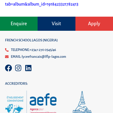
tab=album&album_id=1918423321782413
Enquire
Visit
Apply
FRENCH SCHOOL LAGOS (NIGERIA)
TELEPHONE:+234 1 270 0545/46
EMAIL: lyceefrancais@lflp-lagos.com
ACCREDITORS: