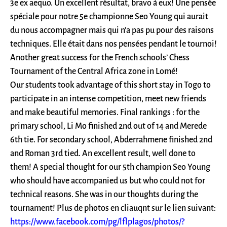
3e ex aequo. Un excellent résultat, bravo à eux! Une pensée
spéciale pour notre 5e championne Seo Young qui aurait
du nous accompagner mais qui n’a pas pu pour des raisons
techniques. Elle était dans nos pensées pendant le tournoi!
Another great success for the French schools’ Chess
Tournament of the Central Africa zone in Lomé!
Our students took advantage of this short stay in Togo to
participate in an intense competition, meet new friends
and make beautiful memories. Final rankings : for the
primary school, Li Mo finished 2nd out of 14 and Merede
6th tie. For secondary school, Abderrahmene finished 2nd
and Roman 3rd tied. An excellent result, well done to
them! A special thought for our 5th champion Seo Young
who should have accompanied us but who could not for
technical reasons. She was in our thoughts during the
tournament! Plus de photos en cliauqnt sur le lien suivant:
https://www.facebook.com/pg/lflplagos/photos/?