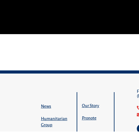
Our Story
News
Pronote
Humanitarian
Group