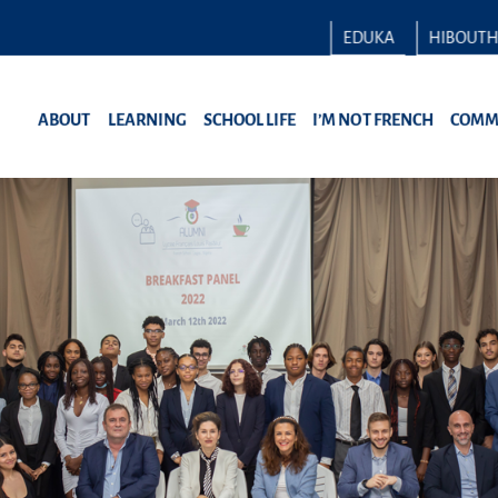
EDUKA
HIBOUT
ABOUT
LEARNING
SCHOOL LIFE
I’M NOT FRENCH
COMM