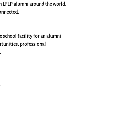
th LFLP alumni around the world.
connected.
e school facility for an alumni
rtunities, professional
.
.