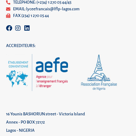
TÉLÉPHONE: (+234) 1 270 05 44/45
EMAIL: lyceefrancais@lflp-lagos.com
FAX (234) 1 270 05 44
ACCREDITEURS:
16 Younis BASHORUN street - Victoria Island
Annex - PO BOX 72172
Lagos - NIGERIA