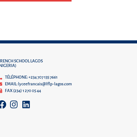
FRENCH SCHOOL LAGOS
(NIGERIA)
TÉLÉPHONE: +234 707 135 7661
EMAIL: lyceefrancais@lflp-lagos.com
FAX (234) 1 270 05 44