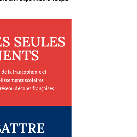
ES SEULES
NENTS
 de la francophonie et
blissements scolaires
 réseau d’écoles françaises
BATTRE