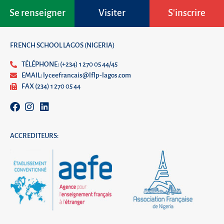
Se renseigner
Visiter
S'inscrire
FRENCH SCHOOL LAGOS (NIGERIA)
TÉLÉPHONE: (+234) 1 270 05 44/45
EMAIL: lyceefrancais@lflp-lagos.com
FAX (234) 1 270 05 44
ACCREDITEURS: