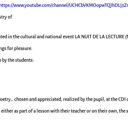
https://www.youtube.com/channel/UCHCbVKMOopwTQJhDLj3
try of
ipated in the cultural and national event LA NUIT DE LA LECTUR
gs for pleasure.
n by the students:
poetry… chosen and appreciated, realized by the pupil, at the CDI o
either as part of a lesson with their teacher or on their own, the 