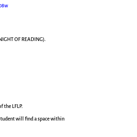
Z08w
E (NIGHT OF READING).
f the LFLP.
student will find a space within