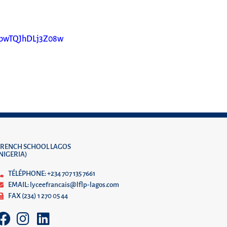
opwTQJhDLj3Z08w
FRENCH SCHOOL LAGOS
(NIGERIA)
TÉLÉPHONE: +234 707 135 7661
EMAIL: lyceefrancais@lflp-lagos.com
FAX (234) 1 270 05 44